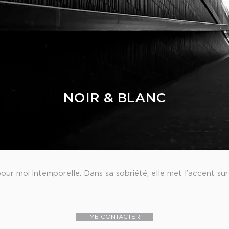
NOIR & BLANC
ur moi intemporelle. Dans sa sobriété, elle met l’accent sur 
.
ME CONTACTER