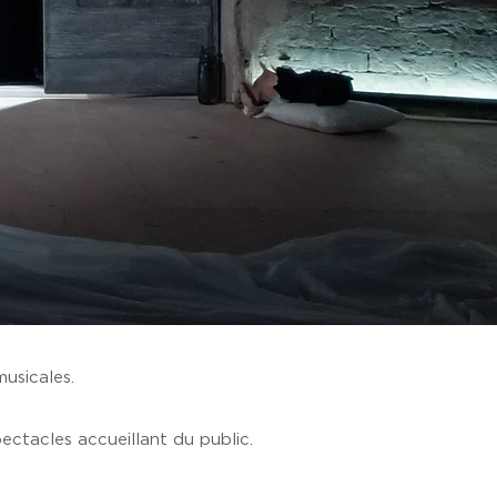
usicales.
ectacles accueillant du public.